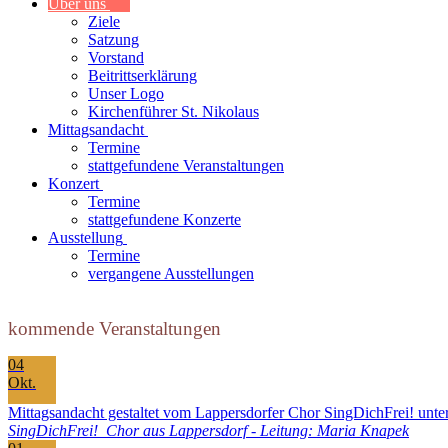
Über uns
Ziele
Satzung
Vorstand
Beitrittserklärung
Unser Logo
Kirchenführer St. Nikolaus
Mittagsandacht
Termine
stattgefundene Veranstaltungen
Konzert
Termine
stattgefundene Konzerte
Ausstellung
Termine
vergangene Ausstellungen
kommende Veranstaltungen
04
Okt.
Mittagsandacht gestaltet vom Lappersdorfer Chor SingDichFrei! unt
SingDichFrei! Chor aus Lappersdorf - Leitung: Maria Knapek