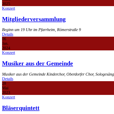
2025
Konzert
Mitgliederversammlung
Beginn um 19 Uhr im Pfarrheim, Römerstraße 9
Details
06
Jan.
2024
Konzert
Musiker aus der Gemeinde
Musiker aus der Gemeinde Kinderchor, Oberdorfer Chor, Sologesänge
Details
28
Mai
2023
Konzert
Bläserquintett