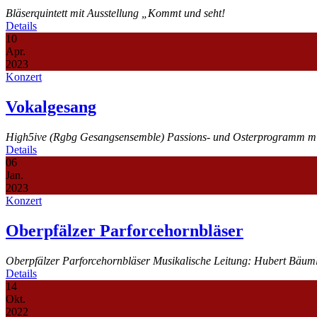
Bläserquintett mit Ausstellung „Kommt und seht!
Details
10
Apr.
2023
Konzert
Vokalgesang
High5ive (Rgbg Gesangsensemble) Passions- und Osterprogramm mit
Details
06
Jan.
2023
Konzert
Oberpfälzer Parforcehornbläser
Oberpfälzer Parforcehornbläser Musikalische Leitung: Hubert Bäum
Details
14
Okt.
2022