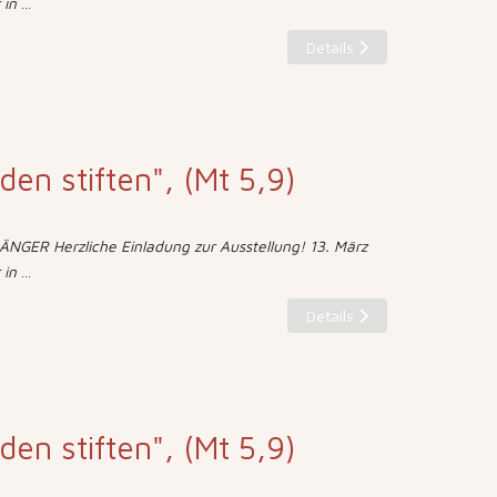
 in
...
Details
eden stiften", (Mt 5,9)
NGER Herzliche Einladung zur Ausstellung! 13. März
 in
...
Details
eden stiften", (Mt 5,9)