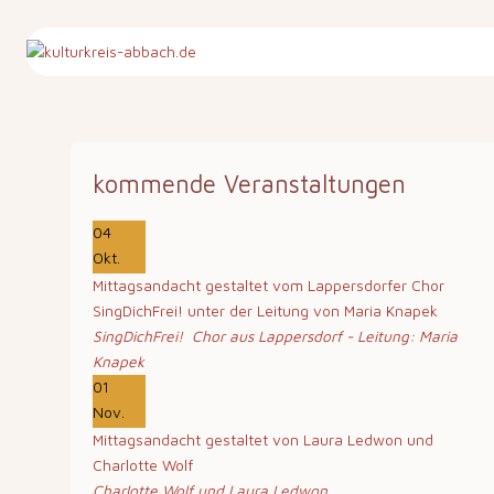
kommende Veranstaltungen
04
Okt.
Mittagsandacht gestaltet vom Lappersdorfer Chor
SingDichFrei! unter der Leitung von Maria Knapek
SingDichFrei! Chor aus Lappersdorf - Leitung: Maria
Knapek
01
Nov.
Mittagsandacht gestaltet von Laura Ledwon und
Charlotte Wolf
Charlotte Wolf und Laura Ledwon